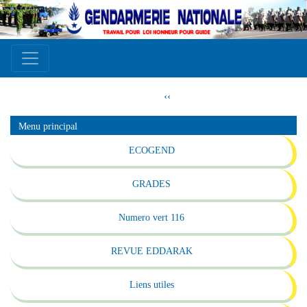
Aller
au
contenu
principal
Pagination
Page
‹‹
précédente
Menu principal
ECOGEND
GRADES
Numero vert 116
REVUE EDDARAK
Liens utiles